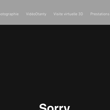
hotographie
VidéoOtanty
Visite virtuelle 3D
Prestations